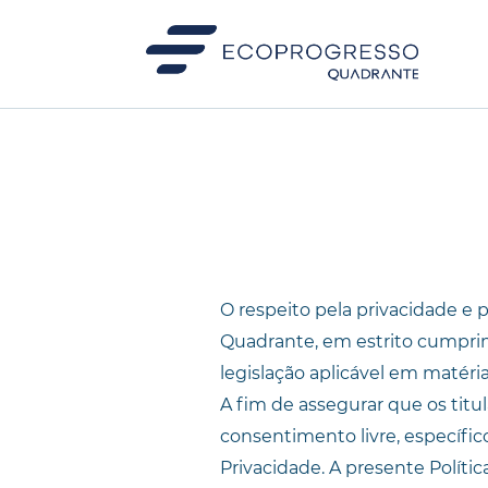
Política Interna
O respeito pela privacidade e 
Quadrante, em estrito cumpri
legislação aplicável em matéri
A fim de assegurar que os tit
consentimento livre, específic
Privacidade. A presente Polít